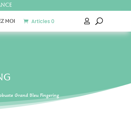
ance
Articles 0

z moi
ng
obuste Grand Bleu Fingering