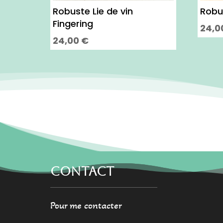
Robuste Lie de vin
Robu
Fingering
24,0
24,00
€
Ce
Ce
produ
produit
a
a
plusi
plusieurs
varia
variations.
Les
Les
optio
options
peuv
peuvent
être
être
chois
choisies
CONTACT
sur
sur
la
la
page
Pour me contacter
page
du
du
produ