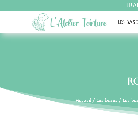
Fra
Les base
R
Accueil
/
Les bases
/
Les ba