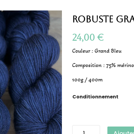
Robuste Gra
24,00
€
Couleur : Grand Bleu
Composition : 75% mérino
100g / 400m
Conditionnement
quantité
Ajoute